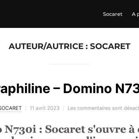
Socaret
A 
AUTEUR/AUTRICE :
SOCARET
aphiline – Domino N7
SOCARET
11 avril 2023
Les commentaires sont désact